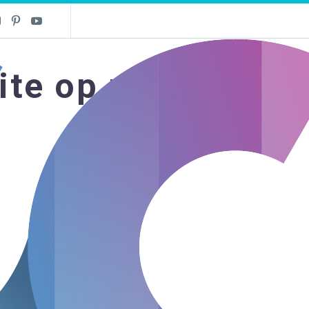
ite op maat
ig