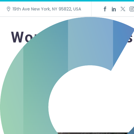
19th Ave New York, NY 95822, USA
wordpress webs
Speedtransport
Voor Speedtransport hebben wij een volledige redesign
gerealiseerd. De nieuwe website is sneller,
gebruiksvriendelijker en overzichtelijk opgebouwd, met
een optimale navigatie. Ook de mobiele versie is volled
geoptimaliseerd voor een vlotte gebruikerservaring.