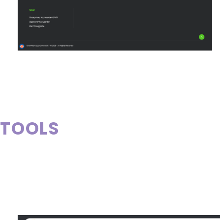
Wat is er gerealiseerd:
01
TOOLS
Grafisch ontwerp op maat
Maatwerk website
API Koppeling
Zoekmachine optimalisatie