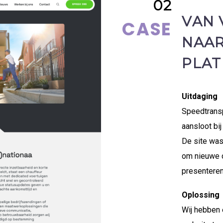
02
VAN 
CASE
NAAR
PLA
Uitdaging
Speedtransp
aansloot bij
De site was
om nieuwe c
presenteren
Oplossing
Wij hebben 