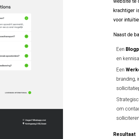
website te o
krachtiger 
voor intuït
Naast de ba
Een
Blogp
en kennisa
Een
Werke
branding, 
sollicitati
Strategis
om contact
sollicitere
Resultaat