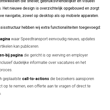
ntwikkelen die sneller, gebruiksvriendelijker en visueel
is. Het nieuwe design is overzichtelijk opgebouwd en zorgt
ieve navigatie, zowel op desktop als op mobiele apparaten.
sisstructuur hebben wij extra functionaliteiten toegevoegd:
agina
waar Speedtransport eenvoudig nieuws, updates
rtikelen kan publiceren.
n-bij pagina
die gericht is op werving en employer
inclusief duidelijke informatie over vacatures en het
eproces.
ch geplaatste
call-to-actions
die bezoekers aansporen
 op te nemen, een offerte aan te vragen of direct te
n.