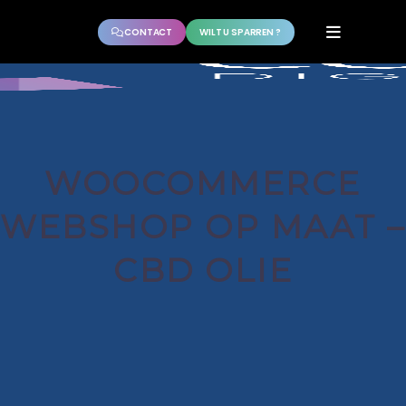
CONTACT
WILT U SPARREN ?
WOOCOMMERCE
WEBSHOP OP MAAT –
CBD OLIE