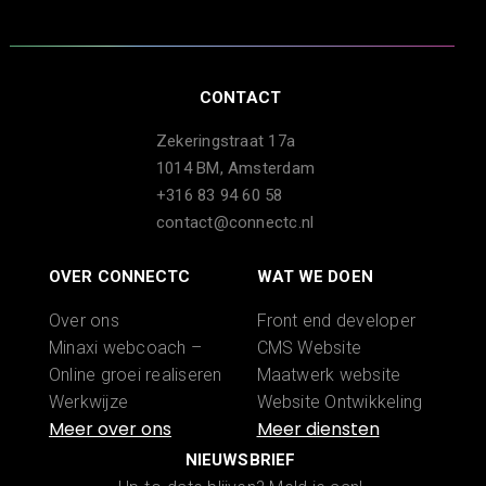
CONTACT
Zekeringstraat 17a
1014 BM, Amsterdam
+316 83 94 60 58
contact@connectc.nl
OVER CONNECTC
WAT WE DOEN
Over ons
Front end developer
Minaxi webcoach –
CMS Website
Online groei realiseren
Maatwerk website
Werkwijze
Website Ontwikkeling
Portfolio
WooCommerce
Word partner
webshop laten maken
NIEUWSBRIEF
Start Nu
Shopify webshop