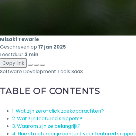
Misaki Tewarie
Geschreven op
17 jan 2025
Leestduur
3 min
Copy link
Software Development
Tools
SaaS
TABLE OF CONTENTS
1. Wat zijn zero-click zoekopdrachten?
2. Wat zijn featured snippets?
3. Waarom zijn ze belangrijk?
4. Hoe structureer je content voor featured snippet