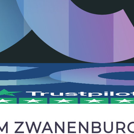
UM ZWANENBUR