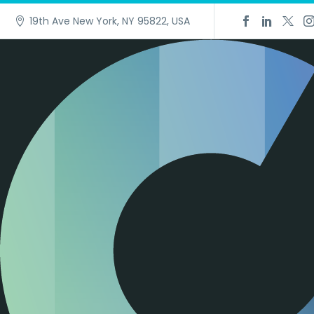
19th Ave New York, NY 95822, USA