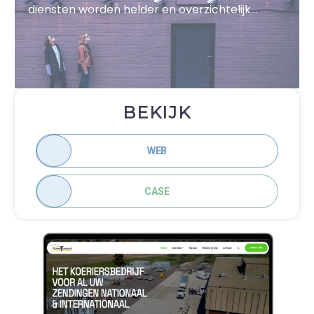
diensten worden helder en overzichtelijk
toegelicht, zodat bezoekers direct inzicht
krijgen in het aanbod. Daarnaast is een
vacaturemodule geïntegreerd, waarmee
potentiële sollicitanten eenvoudig kunnen
reageren op openstaande functies.
BEKIJK
WEB
CASE