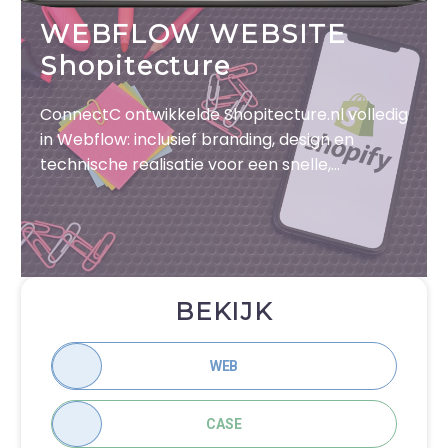
WEBFLOW WEBSITE
Shopitecture
ConnectC ontwikkelde Shopitecture.nl volledig
in Webflow: inclusief branding, design en
technische realisatie voor een snelle,
gebruiksvriendelijke en conversiegerichte
website.
BEKIJK
WEB
CASE