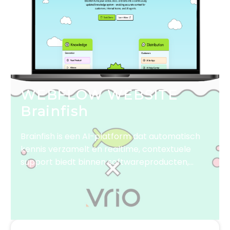
WEBFLOW WEBSITE
Brainfish
Brainfish is een AI-platform dat automatisch
kennis verzamelt en realtime, contextuele
support biedt binnen softwareproducten,
waardoor self-service verbetert en
supportteams worden ontlast.