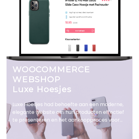
WOOCOMMERCE
WEBSHOP
Luxe Hoesjes
Luxe Hoesjes had behoefte aan een moderne,
elegante website om hun producten effectief
te presenteren en het aankoopproces voor
klanten te optimaliseren. Het doel was om een
luxe online ervaring te creëren die hun