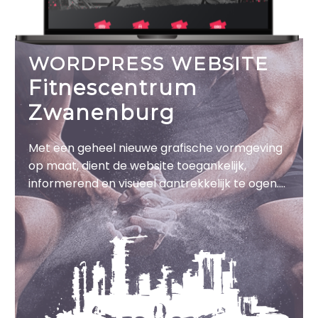
WORDPRESS WEBSITE
Fitnescentrum
Zwanenburg
Met een geheel nieuwe grafische vormgeving
op maat, dient de website toegankelijk,
informerend en visueel aantrekkelijk te ogen.
De website is voorzien van een openbare
agenda en diverse landingpagina’s die de
diensten / faciliteiten communiceert.