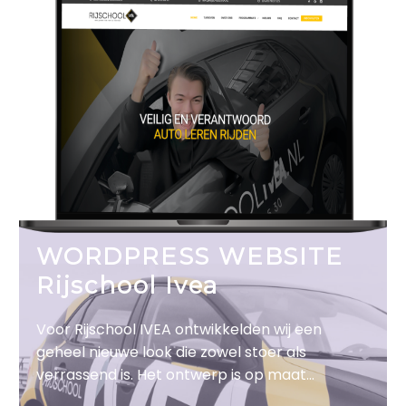
WORDPRESS WEBSITE
Rijschool Ivea
Voor Rijschool IVEA ontwikkelden wij een
geheel nieuwe look die zowel stoer als
verrassend is. Het ontwerp is op maat
gemaakt op basis van het logo en de huisstijl.