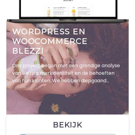
WORDPRESS EN
WOOCOMMERCE
BLEZZI
Ons project begon met een grondige analyse
van Blezzi’s merkidentiteit en de behoeften
van hun klanten. We hebben diepgaand
onderzoek gedaan naar de markt en de
concurrentie om de unieke positie van Blezzi
te begrijpen. Dit stelde ons in staat om een
ontwerpstrategie te ontwikkelen die hun
bestaande huisstijl aanvult en de wensen van
BEKIJK
hun doelgroep weerspiegelt.