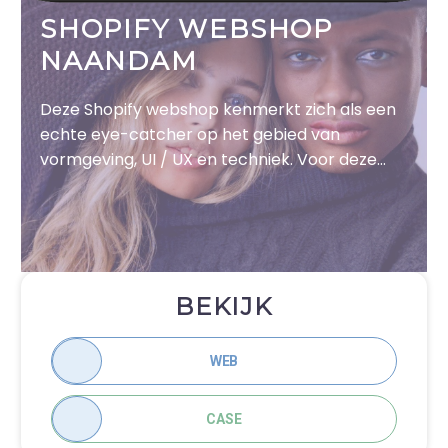
SHOPIFY WEBSHOP
NAANDAM
Deze Shopify webshop kenmerkt zich als een
echte eye-catcher op het gebied van
vormgeving, UI / UX en techniek. Voor deze
opdracht is er veel aandacht besteed aan de
branding van het merk, alvorens de
vertaalslag naar het online concept is
gemaakt.
BEKIJK
WEB
CASE