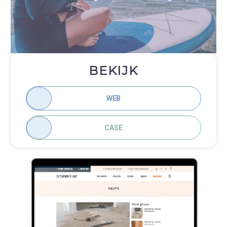
met enkele knoppen bij de gewenste pagina /
artikel te leiden. Van uitgebreide kleurenfilter
tot size charts, reviews en meer zorgen ervoor
dat de webshop van alle nodige
functionaliteiten is voorzien.
BEKIJK
WEB
CASE