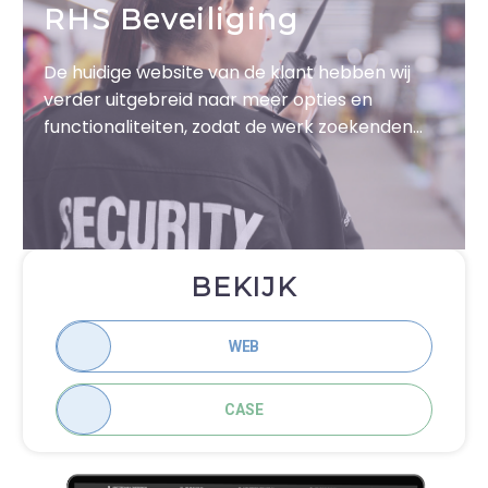
RHS Beveiliging
De huidige website van de klant hebben wij
verder uitgebreid naar meer opties en
functionaliteiten, zodat de werk zoekenden
eenvoudig en gemakkelijker kunnen
solliciteren, daarnaast diende de visuele
uitstraling van de website mooier en
pakkender communiceren.
BEKIJK
WEB
CASE