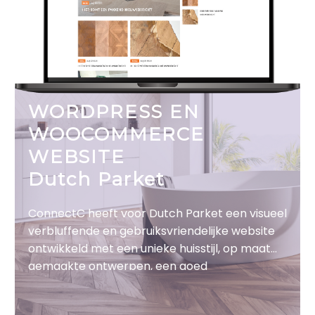
WORDPRESS EN
WOOCOMMERCE
WEBSITE
Dutch Parket
ConnectC heeft voor Dutch Parket een visueel
verbluffende en gebruiksvriendelijke website
ontwikkeld met een unieke huisstijl, op maat
gemaakte ontwerpen, een goed
converterende WooCommerce shop en een
informatieve WordPress website.