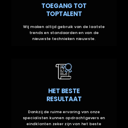
TOEGANG TOT
Wij maken altijd gebruik van de laatste
TOPTALENT
trends en standaarden en van de
nieuwste technieken.
Wij maken altijd gebruik van de laatste
trends en standaarden en van de
nieuwste technieken nieuwste.
HET BESTE
RESULTAAT
HET BESTE
Dankzij de ruime ervaring van onze
RESULTAAT
specialisten kunnen opdrachtgevers en
eindklanten zeker zijn van het beste
resultaat.
Dankzij de ruime ervaring van onze
specialisten kunnen opdrachtgevers en
eindklanten zeker zijn van het beste