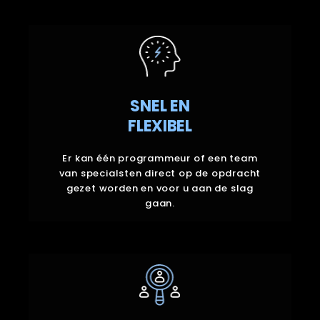
SNEL EN
FLEXIBEL
SNEL EN
Er kan één programmeur of een team
FLEXIBEL
van specialsten direct op de opdracht
gezet worden en voor u aan de slag
gaan.
Er kan één programmeur of een team
van specialsten direct op de opdracht
gezet worden en voor u aan de slag
gaan.
TOEGANG TOT
TOPTALENT