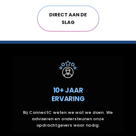
DIRECT AAN DE
SLAG
10+ JAAR
ERVARING
10+ JAAR
Bij ConnectC weten we wat we doen. We
ERVARING
adviseren en ondersteunen onze
opdrachtgevers waar nodig.
Bij ConnectC weten we wat we doen. We
adviseren en ondersteunen onze
opdrachtgevers waar nodig.