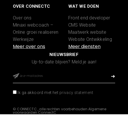
OVER CONNECTC
WAT WE DOEN
Over ons
Front end developer
Minaxi webcoach –
CMS Website
Online groei realiseren
Maatwerk website
Werkwijze
Website Ontwikkeling
Portfolio
WooCommerce
Word partner
webshop laten maken
NIEUWSBRIEF
Start Nu
Shopify webshop
Up-to-date blijven? Meld je aan!
Contact
laten maken
Website onderhoud
App ontwikkelen
Zoekmachine
Ik ga akkoord met het
privacy statement
optimalisatie
Jouw Alles-in-één
©
CONNECTC , alle rechten voorbehouden
Algemene
Online Weboplossing
voorwaarden ConnectC