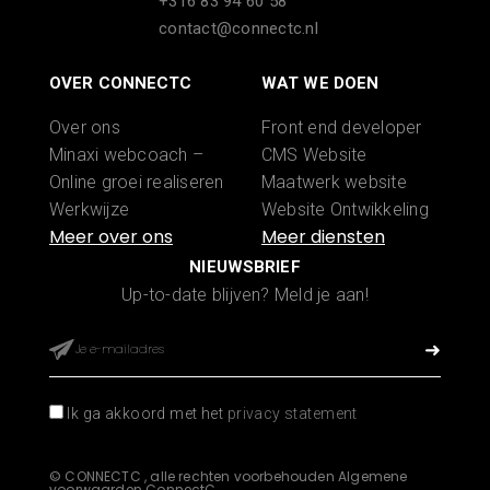
+316 83 94 60 58
contact@connectc.nl
OVER CONNECTC
WAT WE DOEN
Over ons
Front end developer
Minaxi webcoach –
CMS Website
Online groei realiseren
Maatwerk website
Werkwijze
Website Ontwikkeling
Portfolio
WooCommerce
Word partner
webshop laten maken
NIEUWSBRIEF
Start Nu
Shopify webshop
Up-to-date blijven? Meld je aan!
Contact
laten maken
Website onderhoud
App ontwikkelen
Zoekmachine
Ik ga akkoord met het
privacy statement
optimalisatie
Jouw Alles-in-één
©
CONNECTC , alle rechten voorbehouden
Algemene
Online Weboplossing
voorwaarden ConnectC