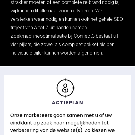
strakker moeten of een complete re-brand nodig is,
wij kunnen dit allemaal voor u uitvoeren. We
versterken waar nodig en kunnen ook het gehele SEO-
traject van A tot Z uit handen nemen.
Zoekmachineoptimalisatie bij ConnectC bestaat uit
vier pijlers, die zowel als compleet pakket als per
individuele pijler kunnen worden afgenomen.
ACTIEPLAN
Onze marketeers gaan samen met u of uw
eindklant op zoek naar mogelijkheden tot
verbetering van de website(s). Zo kiezen we