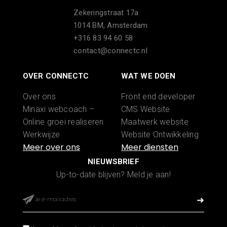
Zekeringstraat 17a
1014 BM, Amsterdam
+316 83 94 60 58
contact@connectc.nl
OVER CONNECTC
WAT WE DOEN
Over ons
Front end developer
Minaxi webcoach –
CMS Website
Online groei realiseren
Maatwerk website
Werkwijze
Website Ontwikkeling
Portfolio
WooCommerce
Word partner
webshop laten maken
NIEUWSBRIEF
Start Nu
Shopify webshop
Up-to-date blijven? Meld je aan!
Contact
laten maken
Website onderhoud
App ontwikkelen
Zoekmachine