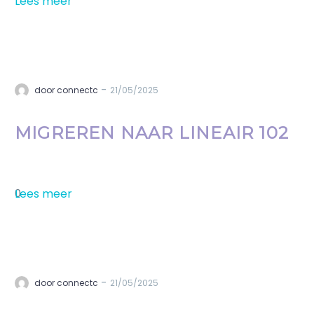
Lees meer
-
door connectc
21/05/2025
MIGREREN NAAR LINEAIR 102
Lees meer
0
-
door connectc
21/05/2025