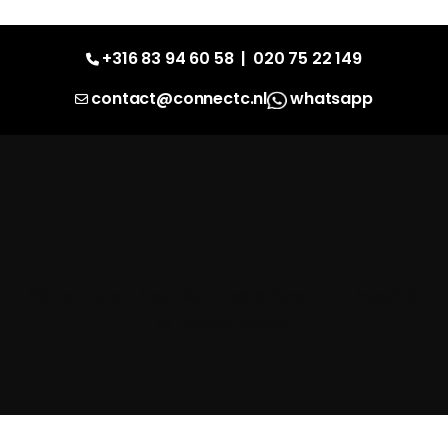
+316 83 94 60 58
|
020 75 22 149
contact@connectc.nl
whatsapp
BLOG
We provide a free day to experience our benefits
of digital world!