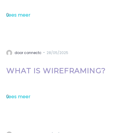
Lees meer
0
-
door connectc
28/05/2025
WHAT IS WIREFRAMING?
Lees meer
0