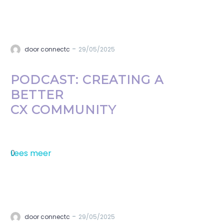
-
door connectc
29/05/2025
PODCAST: CREATING A
BETTER
CX COMMUNITY
Lees meer
0
-
door connectc
29/05/2025