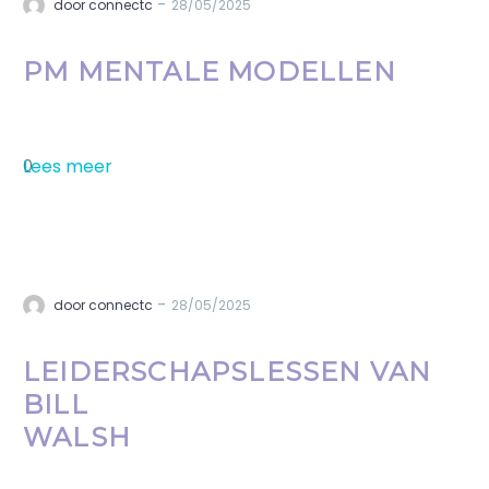
-
door connectc
28/05/2025
PM MENTALE MODELLEN
Lees meer
0
-
door connectc
28/05/2025
LEIDERSCHAPSLESSEN VAN
BILL
WALSH